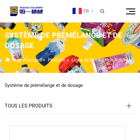
FR

SYSTÈME DE PRÉMÉLANGE ET DE
DOSAGE
Page d’accueil
>
Produits
>
Ligne de Production Automatique
Système de prémélange et de dosage
TOUS LES PRODUITS