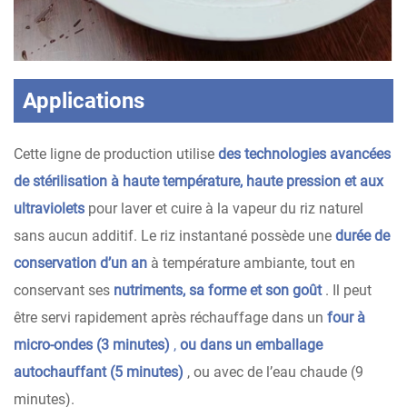
Applications
Cette ligne de production utilise
des technologies avancées
de stérilisation à haute température, haute pression et aux
ultraviolets
pour laver et cuire à la vapeur du riz naturel
sans aucun additif. Le riz instantané possède une
durée de
conservation d’un an
à température ambiante, tout en
conservant ses
nutriments, sa forme et son goût
. Il peut
être servi rapidement après réchauffage dans un
four à
micro-ondes (3 minutes)
,
ou dans un emballage
autochauffant (5 minutes)
, ou avec de l’eau chaude (9
minutes).