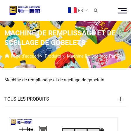
FR

MACHINE DE REMPLISSAGE ET DE
SCELLAGE DE GOBELETS
Page d’accueil
>
Produits
>
Machine De Scellage Par Remplissage
Machine de remplissage et de scellage de gobelets
TOUS LES PRODUITS