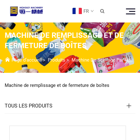
FR

MACHINE DE REMPLISSAGE ET DE
FERMETURE DE BOÎTES
Page d’accueil
>
Produits
>
Machine De Scellage Par Remplissage
Machine de remplissage et de fermeture de boîtes
TOUS LES PRODUITS