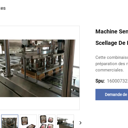
tes
Machine Sem
Scellage De 
Cette combinaiso
préparation des 
commerciales.
16000732
Spu:
Demande de
renseignement