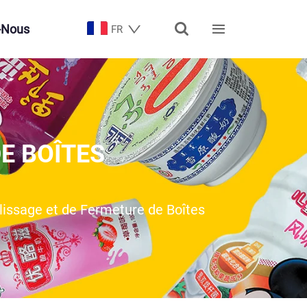


-Nous
FR
E BOÎTES
issage et de Fermeture de Boîtes