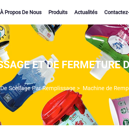
À Propos De Nous
Produits
Actualités
Contactez
SAGE ET DE FERMETURE D
De Scellage Par Remplissage
>
Machine de Rempl