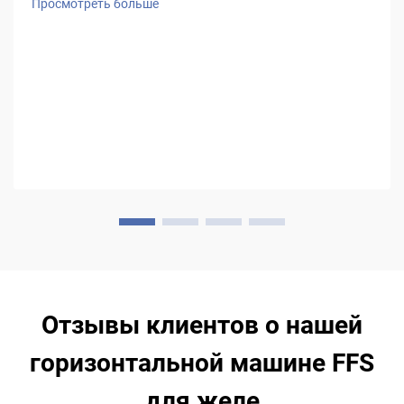
Просмотреть больше
опытом, компания HIGH EASY MACHINERY — один из
ведущих производителей станков FFS — смогла тонко
настроить свои горизонтальные...
Отзывы клиентов о нашей
горизонтальной машине FFS
для желе