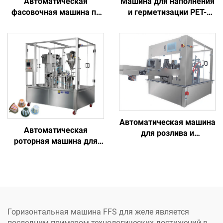
Автоматическая
Машина для наполнения
фасовочная машина по
и герметизации PET-
заводской цене для
стаканчиков для
напитков, воды,
упаковки льда и
пневматическая, с ПЛК,
напитков
йогурта, сока, масла,
кетчупа, соуса, молока,
пива, товар в пакете с
носиком
Автоматическая машина
Автоматическая
для розлива и
роторная машина для
герметизации гранул,
производства порошка,
порошка и жидкостей во
заполнения
стоячие пакеты по
алюминиевых чашек K-
заводской цене
Cup и капсул,
запечатывания пустых
капсул Nespresso
Горизонтальная машина FFS для желе является
последним примером технологических достижений в