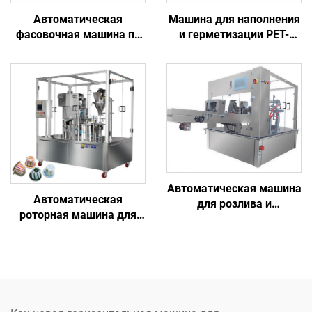
Автоматическая
Машина для наполнения
фасовочная машина по
и герметизации PET-
заводской цене для
стаканчиков для
напитков, воды,
упаковки льда и
пневматическая, с ПЛК,
напитков
йогурта, сока, масла,
кетчупа, соуса, молока,
пива, товар в пакете с
носиком
Автоматическая машина
Автоматическая
для розлива и
роторная машина для
герметизации гранул,
производства порошка,
порошка и жидкостей во
заполнения
стоячие пакеты по
алюминиевых чашек K-
заводской цене
Cup и капсул,
запечатывания пустых
капсул Nespresso