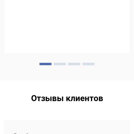
ведущих производителей станков FFS — смогла тонко
настроить свои горизонтальные...
Отзывы клиентов