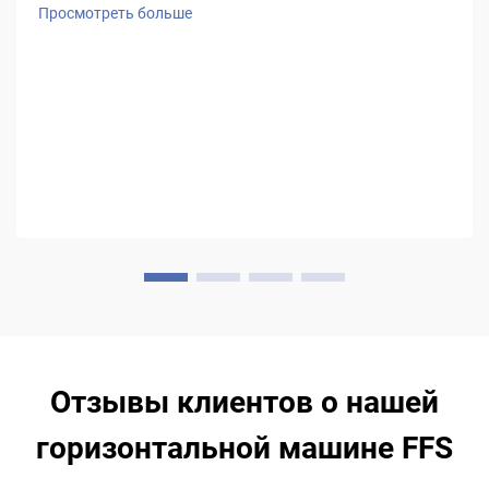
стабильность процесса. Обладая более чем 25-летним
Просмотреть больше
опытом, компания HIGH EASY MACHINERY — один из
ведущих производителей станков FFS — смогла тонко
настроить свои горизонтальные...
Отзывы клиентов о нашей
горизонтальной машине FFS