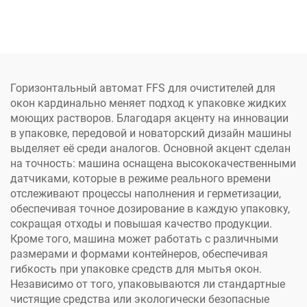
производства порошка,
порошка и жидкостей во
заполнения
стоячие пакеты по
алюминиевых чашек K-
заводской цене
Cup и капсул,
запечатывания пустых
капсул Nespresso
Горизонтальный автомат FFS для очистителей для
окон кардинально меняет подход к упаковке жидких
моющих растворов. Благодаря акценту на инновации
в упаковке, передовой и новаторский дизайн машины
выделяет её среди аналогов. Основной акцент сделан
на точность: машина оснащена высококачественными
датчиками, которые в режиме реального времени
отслеживают процессы наполнения и герметизации,
обеспечивая точное дозирование в каждую упаковку,
сокращая отходы и повышая качество продукции.
Кроме того, машина может работать с различными
размерами и формами контейнеров, обеспечивая
гибкость при упаковке средств для мытья окон.
Независимо от того, упаковываются ли стандартные
чистящие средства или экологически безопасные