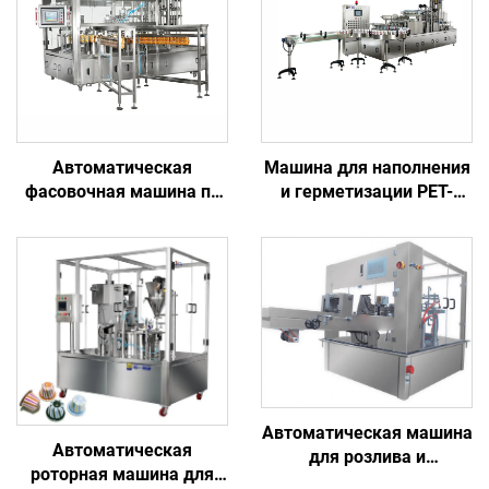
Автоматическая
Машина для наполнения
фасовочная машина по
и герметизации PET-
заводской цене для
стаканчиков для
напитков, воды,
упаковки льда и
пневматическая, с ПЛК,
напитков
йогурта, сока, масла,
кетчупа, соуса, молока,
пива, товар в пакете с
носиком
Автоматическая машина
Автоматическая
для розлива и
роторная машина для
герметизации гранул,