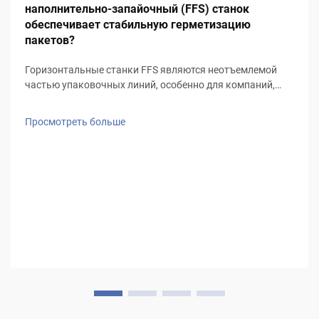
наполнительно-запайочный (FFS) станок
обеспечивает стабильную герметизацию
пакетов?
Горизонтальные станки FFS являются неотъемлемой
частью упаковочных линий, особенно для компаний,
стремящихся максимально повысить эффективность и
стабильность процесса. Обладая более чем 25-летним
Просмотреть больше
опытом, компания HIGH EASY MACHINERY — один из
ведущих производителей станков FFS — смогла тонко
настроить свои горизонтальные...