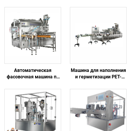
Автоматическая
Машина для наполнения
фасовочная машина по
и герметизации PET-
заводской цене для
стаканчиков для
напитков, воды,
упаковки льда и
пневматическая, с ПЛК,
напитков
йогурта, сока, масла,
кетчупа, соуса, молока,
пива, товар в пакете с
носиком