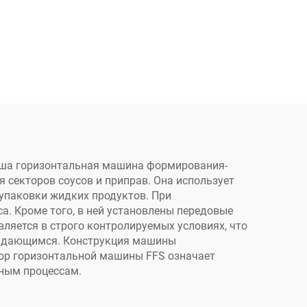
а
порошка и жидкостей
ения
во стоячие пакеты по
ашек
заводской цене
л,
устых
sso
аша горизонтальная машина формирования-
 секторов соусов и приправ. Она использует
упаковки жидких продуктов. При
а. Кроме того, в ней установлены передовые
вляется в строго контролируемых условиях, что
 выдающимся. Конструкция машины
бор горизонтальной машины FFS означает
ным процессам.