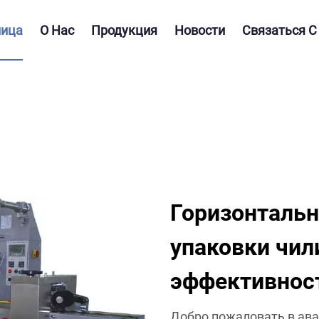
ница
О Нас
Продукция
Новости
Связаться С
Горизонтальн
упаковки чил
эффективност
Добро пожаловать в ава