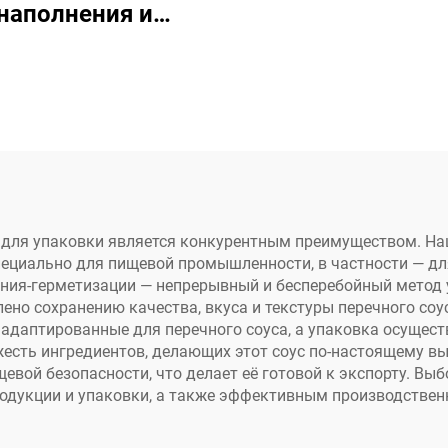
наполнения и
производств
рметизации PET-
порошка, заполн
таканчиков для
алюминиевых ч
паковки льда и
K-Cup и капсу
напитков
запечатывания п
капсул Nespre
я для упаковки является конкурентным преимуществом. Н
пециально для пищевой промышленности, в частности — для
ния-герметизации — непрерывный и бесперебойный метод 
но сохранению качества, вкуса и текстуры перечного соус
адаптированные для перечного соуса, а упаковка осущест
ежесть ингредиентов, делающих этот соус по-настоящему
вой безопасности, что делает её готовой к экспорту. Вы
одукции и упаковки, а также эффективным производствен