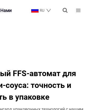


 Нами
RU
ый FFS-автомат для
и-соуса: точность и
ь в упаковке
нгард упаковочных технологий с нашим