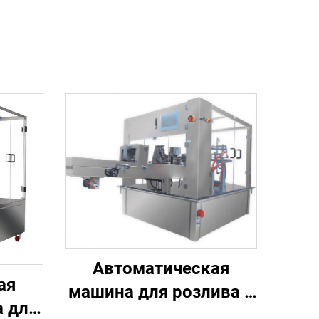
Автоматическая
ая
машина для розлива и
 для
герметизации гранул,