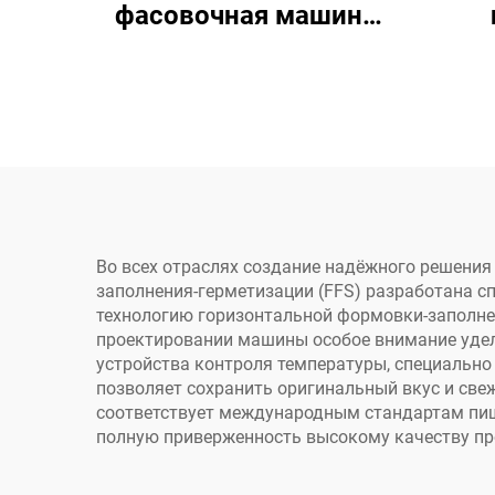
фасовочная машина
по заводской цене для
ге
напитков, воды,
с
пневматическая, с
у
ПЛК, йогурта, сока,
масла, кетчупа, соуса,
молока, пива, товар в
пакете с носиком
Во всех отраслях создание надёжного решени
заполнения-герметизации (FFS) разработана с
технологию горизонтальной формовки-заполне
проектировании машины особое внимание уделе
устройства контроля температуры, специально 
позволяет сохранить оригинальный вкус и св
соответствует международным стандартам пище
полную приверженность высокому качеству пр