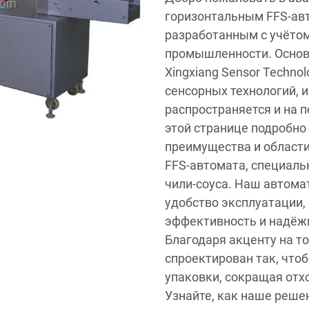
горизонтальным FFS-авт
разработанным с учёто
промышленности. Основа
Xingxiang Sensor Technol
сенсорных технологий, 
распространяется и на 
этой странице подробно
преимущества и област
FFS-автомата, специаль
чили-соуса. Наш автома
удобство эксплуатации,
эффективность и надёжн
Благодаря акценту на т
спроектирован так, что
упаковки, сокращая отх
Узнайте, как наше реш