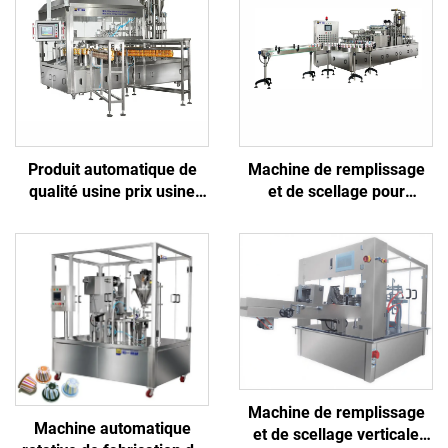
Produit automatique de
Machine de remplissage
qualité usine prix usine
et de scellage pour
Boisson Eau Pneumatique
gobelets PET destinés à
PLC Yaourt Jus Huile
l'emballage de glaçons et
Ketchup Sauce Pochon à
de boissons
bec Lait Bière Produit
Machine de remplissage
Machine automatique
et de scellage verticale