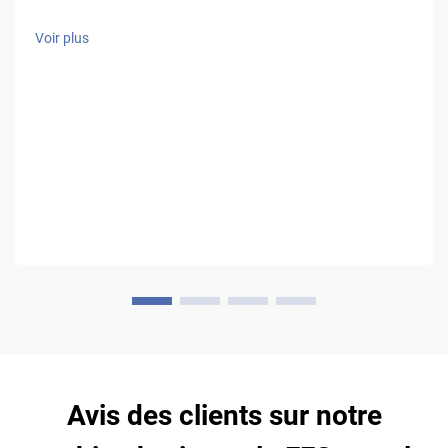
souhaitant maximiser l'efficacité et la constance. Forte de
plus de 25 ans d'expérience, HIGH EASY MACHINERY, l'un des
Voir plus
principaux fabricants de machines FFS, a su affiner ses
machines horizontales...
Avis des clients sur notre