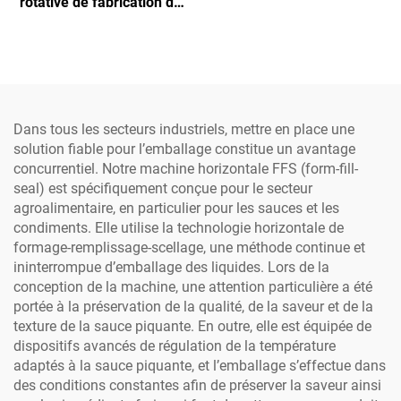
rotative de fabrication de
pour sachets stand-up,
poudre, doseuse pour
destinée aux granulés,
capsules en aluminium K-
poudres et liquides, prix
Cup et pods, machine de
usine
remplissage et scellage de
capsules à café Nespresso
vides
Dans tous les secteurs industriels, mettre en place une
solution fiable pour l’emballage constitue un avantage
concurrentiel. Notre machine horizontale FFS (form-fill-
seal) est spécifiquement conçue pour le secteur
agroalimentaire, en particulier pour les sauces et les
condiments. Elle utilise la technologie horizontale de
formage-remplissage-scellage, une méthode continue et
ininterrompue d’emballage des liquides. Lors de la
conception de la machine, une attention particulière a été
portée à la préservation de la qualité, de la saveur et de la
texture de la sauce piquante. En outre, elle est équipée de
dispositifs avancés de régulation de la température
adaptés à la sauce piquante, et l’emballage s’effectue dans
des conditions constantes afin de préserver la saveur ainsi