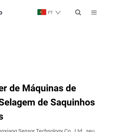


o
PT
der de Máquinas de
 Selagem de Saquinhos
s
gxiang Sensor Technology Co., Ltd., seu