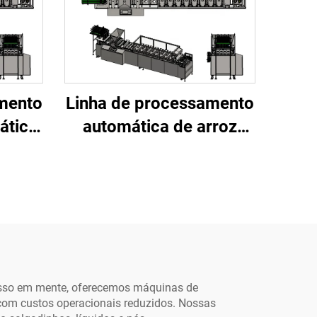
mento
Linha de processamento
ática
automática de arroz
âneo
instantâneo de alta
brica
qualidade, componentes
om
principais para fábricas
s
de laticínios: motor
r,
servo, bomba,
nto
rolamento, caixa de
engrenagens
m isso em mente, oferecemos máquinas de
 com custos operacionais reduzidos. Nossas