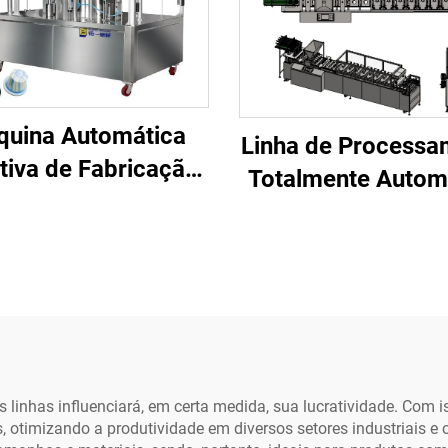
uina Automática
Linha de Processa
tiva de Fabricação
Totalmente Autom
 Pó Enchedora de
de Arroz Instant
las de Alumínio K-
Pré-cozido para Fá
e Pods Máquina de
de Laticínios c
imento e Vedação
Componente
Cápsulas de Café
Principais: Moto
espresso Vazias
Bomba, Rolame
as linhas influenciará, em certa medida, sua lucratividade. Co
 otimizando a produtividade em diversos setores industriais e