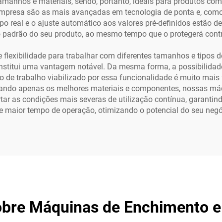
anhos e materiais, sendo, portanto, ideais para produtos como
presa são as mais avançadas em tecnologia de ponta e, como 
 real e o ajuste automático aos valores pré-definidos estão 
 o padrão do seu produto, ao mesmo tempo que o protegerá cont
 flexibilidade para trabalhar com diferentes tamanhos e tipos 
nstitui uma vantagem notável. Da mesma forma, a possibilidade
de trabalho viabilizado por essa funcionalidade é muito mais fl
lizando apenas os melhores materiais e componentes, nossas m
ar as condições mais severas de utilização contínua, garanti
e maior tempo de operação, otimizando o potencial do seu negó
obre Máquinas de Enchimento e