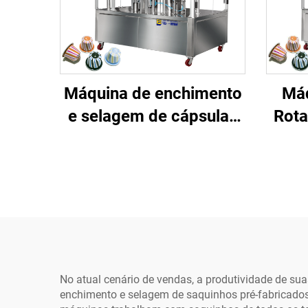
Máquina de enchimento
Máq
e selagem de cápsulas
Rota
de café K-cup
de
Nespresso com preço
Cápsu
de fábrica
Cup 
Ench
de 
N
No atual cenário de vendas, a produtividade de su
enchimento e selagem de saquinhos pré-fabricados,