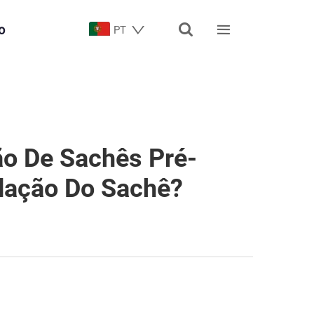


o
PT
o De Sachês Pré-
dação Do Sachê?