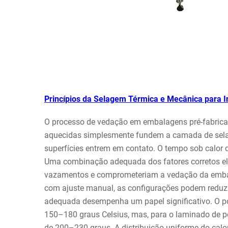
Princípios da Selagem Térmica e Mecânica para I
O processo de vedação em embalagens pré-fabrica
aquecidas simplesmente fundem a camada de selant
superfícies entrem em contato. O tempo sob calor d
Uma combinação adequada dos fatores corretos eli
vazamentos e comprometeriam a vedação da embal
com ajuste manual, as configurações podem reduzi
adequada desempenha um papel significativo. O p
150–180 graus Celsius, mas, para o laminado de po
de 200–230 graus. A distribuição uniforme do calor