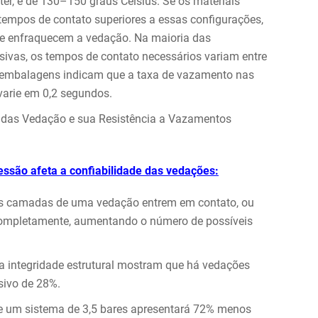
er, é de 130–150 graus Celsius. Se os materiais
tempos de contato superiores a essas configurações,
ue enfraquecem a vedação. Na maioria das
vas, os tempos de contato necessários variam entre
 embalagens indicam que a taxa de vazamento nas
arie em 0,2 segundos.
a das Vedação e sua Resistência a Vazamentos
essão afeta a confiabilidade das vedações:
 as camadas de uma vedação entrem em contato, ou
 completamente, aumentando o número de possíveis
ua integridade estrutural mostram que há vedações
sivo de 28%.
e um sistema de 3,5 bares apresentará 72% menos