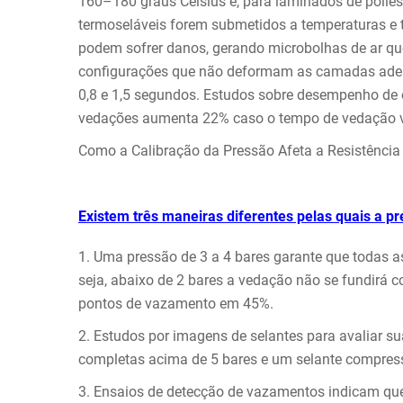
160–180 graus Celsius e, para laminados de poliést
termoseláveis forem submetidos a temperaturas e 
podem sofrer danos, gerando microbolhas de ar q
configurações que não deformam as camadas adesi
0,8 e 1,5 segundos. Estudos sobre desempenho de
vedações aumenta 22% caso o tempo de vedação v
Como a Calibração da Pressão Afeta a Resistênci
Existem três maneiras diferentes pelas quais a pr
1. Uma pressão de 3 a 4 bares garante que todas
seja, abaixo de 2 bares a vedação não se fundirá
pontos de vazamento em 45%.
2. Estudos por imagens de selantes para avaliar s
completas acima de 5 bares e um selante compres
3. Ensaios de detecção de vazamentos indicam qu