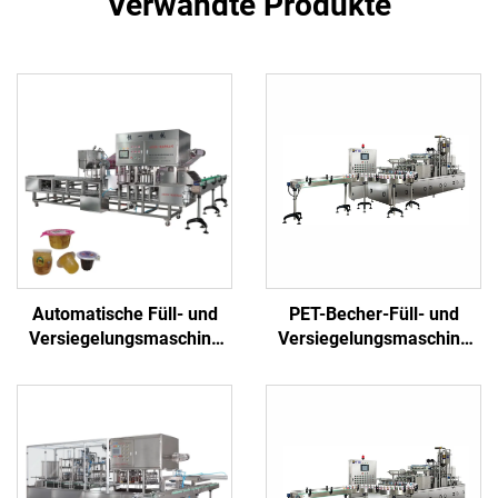
Verwandte Produkte
Automatische Füll- und
PET-Becher-Füll- und
Versiegelungsmaschine
Versiegelungsmaschine
für Plastikbecher mit
für Eiswürfel- und
Gelee, Honig, Eiscreme,
Getränkeverpackungen
Saft und Joghurt zum
Fabrikpreis