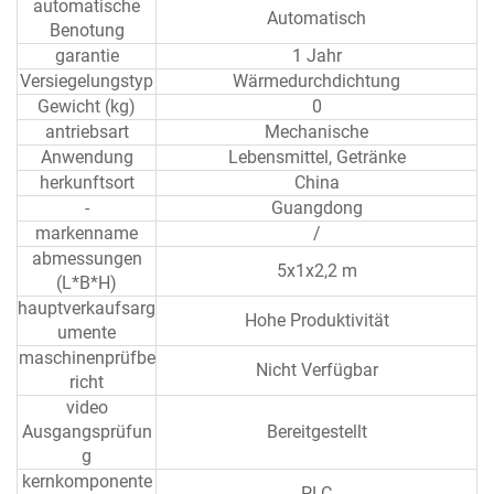
automatische
Automatisch
Benotung
garantie
1 Jahr
Versiegelungstyp
Wärmedurchdichtung
Gewicht (kg)
0
antriebsart
Mechanische
Anwendung
Lebensmittel, Getränke
herkunftsort
China
-
Guangdong
markenname
/
abmessungen
5x1x2,2 m
(L*B*H)
hauptverkaufsarg
Hohe Produktivität
umente
maschinenprüfbe
Nicht Verfügbar
richt
video
Ausgangsprüfun
Bereitgestellt
g
kernkomponente
PLC