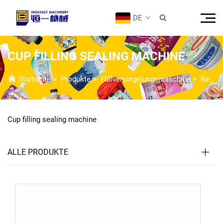
DE

CUP FILLING SEALING MACHINE
Startseite
>
Produkte
>
Füllversiegelungsmaschine
>
Becher-Füll- und Versiegelmaschine
Cup filling sealing machine
ALLE PRODUKTE