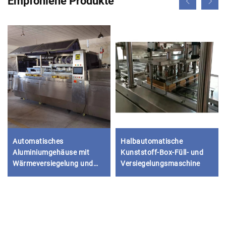
Empfohlene Produkte
Automatisches
Halbautomatische
Aluminiumgehäuse mit
Kunststoff-Box-Füll- und
Wärmeversiegelung und
Versiegelungsmaschine
Lager