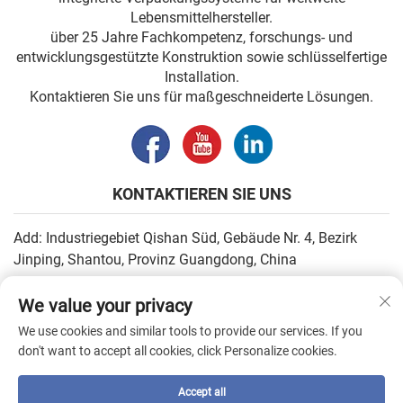
Lebensmittelhersteller.
über 25 Jahre Fachkompetenz, forschungs- und
entwicklungsgestützte Konstruktion sowie schlüsselfertige
Installation.
Kontaktieren Sie uns für maßgeschneiderte Lösungen.
KONTAKTIEREN SIE UNS
Add: Industriegebiet Qishan Süd, Gebäude Nr. 4, Bezirk
Jinping, Shantou, Provinz Guangdong, China
E-Mail:
[email protected]
We value your privacy
Tel.:
+86-13502930779
We use cookies and similar tools to provide our services. If you
don't want to accept all cookies, click Personalize cookies.
Urheberrecht © 2026 durch SHANTOU HIGHEASY MACHINERY
Accept all
CO.,LTD. —
Datenschutzrichtlinie