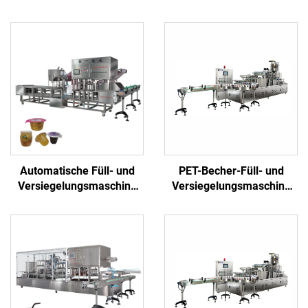
Automatische Füll- und
PET-Becher-Füll- und
Versiegelungsmaschine
Versiegelungsmaschine
für Plastikbecher mit
für Eiswürfel- und
Gelee, Honig, Eiscreme,
Getränkeverpackungen
Saft und Joghurt zum
Fabrikpreis