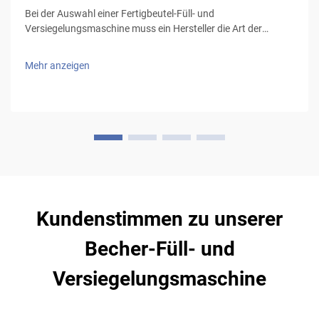
Bei der Auswahl einer Fertigbeutel-Füll- und
Versiegelungsmaschine muss ein Hersteller die Art der
Produkte und die zu verwendende Verpackungsart
berücksichtigen, insbesondere bei flüssigen Produkten, die
Mehr anzeigen
tropffreie Beutel und eine zuverlässige Versiegelungstechnik
(Volumen…
Kundenstimmen zu unserer
Becher-Füll- und
Versiegelungsmaschine