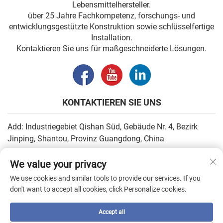
Lebensmittelhersteller.
über 25 Jahre Fachkompetenz, forschungs- und
entwicklungsgestützte Konstruktion sowie schlüsselfertige
Installation.
Kontaktieren Sie uns für maßgeschneiderte Lösungen.
KONTAKTIEREN SIE UNS
Add: Industriegebiet Qishan Süd, Gebäude Nr. 4, Bezirk
Jinping, Shantou, Provinz Guangdong, China
E-Mail:
[email protected]
We value your privacy
Tel.:
+86-13502930779
We use cookies and similar tools to provide our services. If you
don't want to accept all cookies, click Personalize cookies.
Urheberrecht © 2026 durch SHANTOU HIGHEASY MACHINERY
Accept all
CO.,LTD. —
Datenschutzrichtlinie