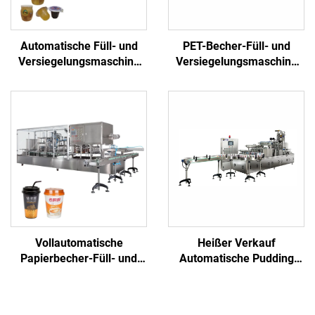
Automatische Füll- und
PET-Becher-Füll- und
Versiegelungsmaschine
Versiegelungsmaschine
für Plastikbecher mit
für Eiswürfel- und
Gelee, Honig, Eiscreme,
Getränkeverpackungen
Saft und Joghurt zum
Fabrikpreis
Vollautomatische
Heißer Verkauf
Papierbecher-Füll- und
Automatische Pudding
Versiegelungsmaschine
Senf Püree Reines Wasser
für Saft, Wasser, Joghurt,
Chilli Reis Fleisch Becher
Tee, Milch
Füll- und