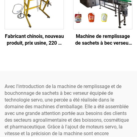
produits chimiques et
plastiques
Fabricant chinois, nouveau
Machine de remplissage
produit, prix usine, 220 V,
de sachets à bec verseur
machine semi-
aux meilleurs prix pour
automatique pneumatique
boissons/huiles/poudres –
de scellage haute
remplisseuse à pompe à
précision pour becs
engrenages haute vitesse
verseurs, destinée aux
avec moteur
boissons et produits
Avec l'introduction de la machine de remplissage et de
chimiques
bouchonnage de sachets à bec verseur équipée de
technologie servo, une percée a été réalisée dans le
domaine des machines d'emballage. Elle a été assemblée
avec une grande attention portée aux besoins des clients
des secteurs agroalimentaire et des boissons, cosmétique
et pharmaceutique. Grâce à l'ajout de moteurs servo, la
vitesse et la précision de la machine sont encore