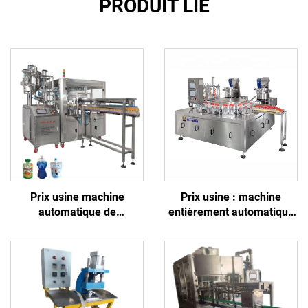
PRODUIT LIÉ
Prix usine machine
Prix usine : machine
automatique de
entièrement automatique
remplissage et de
d'insertion et de scellage
bouchage en poche souple
de becs verseurs,
avec bec verseur pour
commandée par automate
yaourt, mayonnaise, jus de
programmable (PLC),
fruits, vinaigre et ketchup
destinée aux jus, denrées
alimentaires, boissons,