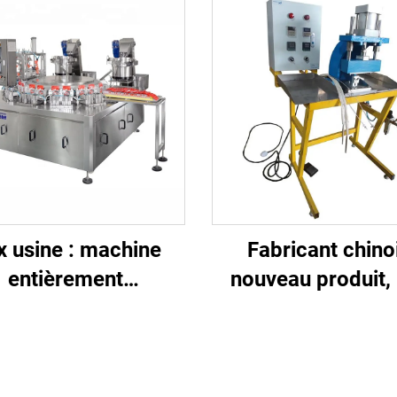
x usine : machine
Fabricant chino
entièrement
nouveau produit, 
matique d'insertion
usine, 220 V, mac
e scellage de becs
semi-automatiq
seurs, commandée
pneumatique de sc
par automate
haute précision 