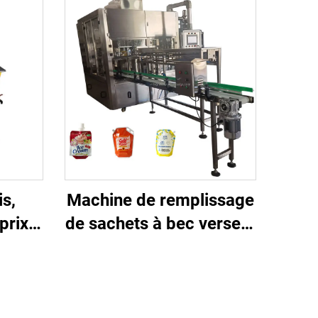
is,
Machine de remplissage
prix
de sachets à bec verseur
hine
aux meilleurs prix pour
ue
boissons/huiles/poudres
ellage
– remplisseuse à pompe
pour
à engrenages haute