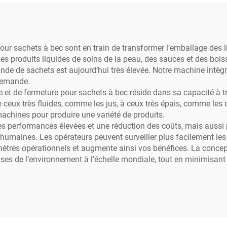
grammable (PLC),
becs verseurs, des
estinée aux jus,
aux boissons et pr
rées alimentaires,
chimiques
 sachets à bec sont en train de transformer l’emballage des li
des produits liquides de soins de la peau, des sauces et des boi
issons, produits
nde de sachets est aujourd’hui très élevée. Notre machine intègr
iques et plastiques
 demande.
t de fermeture pour sachets à bec réside dans sa capacité à tra
ceux très fluides, comme les jus, à ceux très épais, comme les c
 machines pour produire une variété de produits.
erformances élevées et une réduction des coûts, mais aussi pou
s humaines. Les opérateurs peuvent surveiller plus facilement l
ramètres opérationnels et augmente ainsi vos bénéfices. La concep
es de l’environnement à l’échelle mondiale, tout en minimisant 