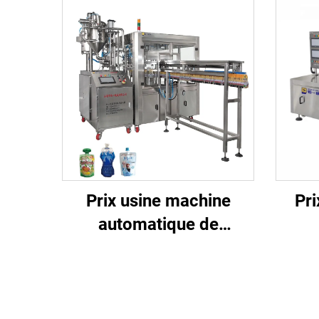
Prix usine machine
Pri
automatique de
remplissage et de
auto
bouchage en poche
et d
souple avec bec verseur
ver
pour yaourt,