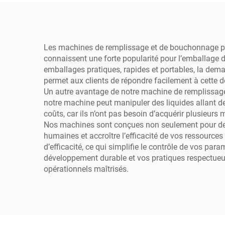
mayonnaise, jus de
pro
fruits, vinaigre et
d
ketchup
den
Les machines de remplissage et de bouchonnage pour
connaissent une forte popularité pour l’emballage 
bo
emballages pratiques, rapides et portables, la dema
chim
permet aux clients de répondre facilement à cette
Un autre avantage de notre machine de remplissage e
notre machine peut manipuler des liquides allant de 
coûts, car ils n’ont pas besoin d’acquérir plusieurs
Nos machines sont conçues non seulement pour des p
humaines et accroître l’efficacité de vos ressource
d’efficacité, ce qui simplifie le contrôle de vos pa
développement durable et vos pratiques respectueus
opérationnels maîtrisés.