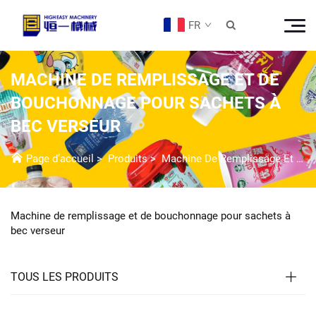
FR

MACHINE DE REMPLISSAGE ET DE
BOUCHONNAGE POUR SACHETS À
BEC VERSEUR
Page d’accueil
>
Produits
>
Machine De Remplissage Et Bouchage
Machine de remplissage et de bouchonnage pour sachets à
bec verseur
TOUS LES PRODUITS