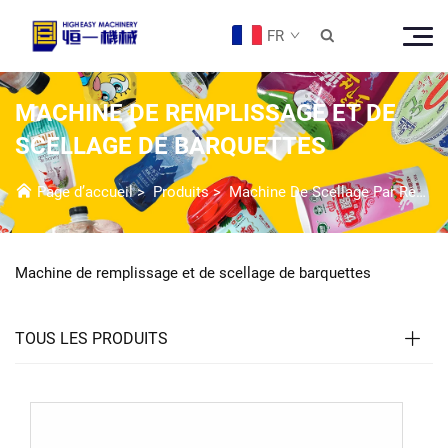
FR

MACHINE DE REMPLISSAGE ET DE
SCELLAGE DE BARQUETTES
Page d’accueil
>
Produits
>
Machine De Scellage Par Remplissage
Machine de remplissage et de scellage de barquettes
TOUS LES PRODUITS