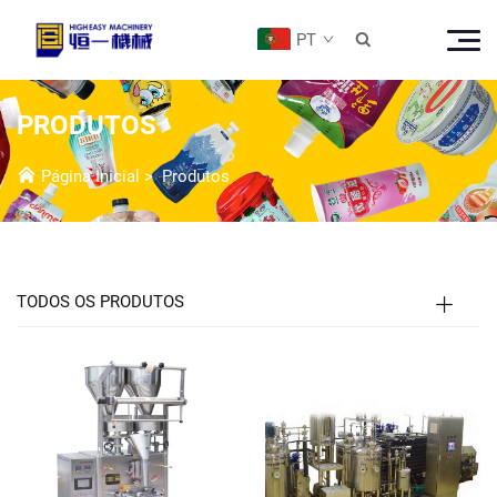
PT

PRODUTOS
Página Inicial
>
Produtos
TODOS OS PRODUTOS