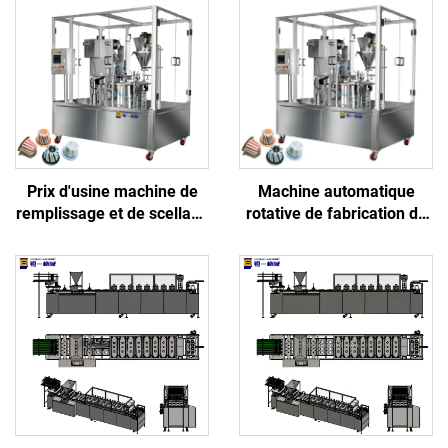
Prix d'usine machine de
Machine automatique
remplissage et de scellage
rotative de fabrication de
pour capsules de café K-
poudre, doseuse pour
cup Nespresso
capsules en aluminium K-
Cup et pods, machine de
remplissage et scellage de
capsules à café Nespresso
vides