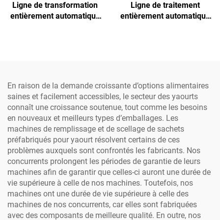
Ligne de transformation
Ligne de traitement
entièrement automatique
entièrement automatique
pour riz instantané précuit
de riz instantané de haute
destinée aux laiteries,
qualité, composants
comprenant des
centraux pour usine
composants essentiels :
laitière : moteur servo,
moteur, pompe, roulement
pompe, roulement, boîte
de vitesses
En raison de la demande croissante d’options alimentaires
saines et facilement accessibles, le secteur des yaourts
connaît une croissance soutenue, tout comme les besoins
en nouveaux et meilleurs types d’emballages. Les
machines de remplissage et de scellage de sachets
préfabriqués pour yaourt résolvent certains de ces
problèmes auxquels sont confrontés les fabricants. Nos
concurrents prolongent les périodes de garantie de leurs
machines afin de garantir que celles-ci auront une durée de
vie supérieure à celle de nos machines. Toutefois, nos
machines ont une durée de vie supérieure à celle des
machines de nos concurrents, car elles sont fabriquées
avec des composants de meilleure qualité. En outre, nos