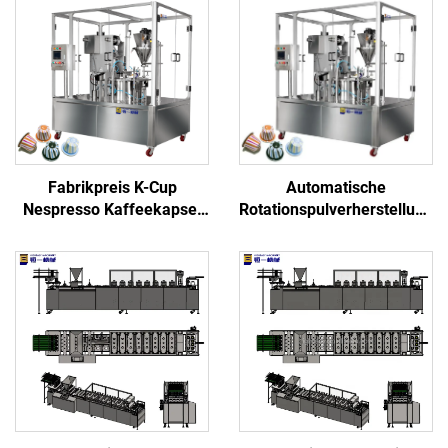
Fabrikpreis K-Cup
Automatische
Nespresso Kaffeekapsel
Rotationspulverherstellung
Füll- und
Aluminium K-Cup und Pod
Versiegelungsmaschine
Füller leere Nespresso
Kaffeekapsel Füll- und
Versiegelungsmaschine