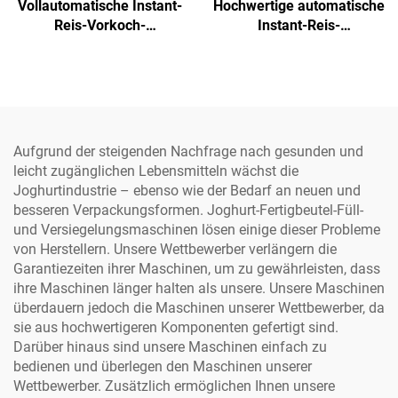
Vollautomatische Instant-
Hochwertige automatische
Reis-Vorkoch-
Instant-Reis-
Verarbeitungslinie für
Vorverarbeitungsanlage,
Molkereien mit
Kernkomponenten für
Kernkomponenten Motor,
Molkereifabriken:
Pumpe, Lager
Servomotor, Pumpe,
Lager, Getriebe
Aufgrund der steigenden Nachfrage nach gesunden und
leicht zugänglichen Lebensmitteln wächst die
Joghurtindustrie – ebenso wie der Bedarf an neuen und
besseren Verpackungsformen. Joghurt-Fertigbeutel-Füll-
und Versiegelungsmaschinen lösen einige dieser Probleme
von Herstellern. Unsere Wettbewerber verlängern die
Garantiezeiten ihrer Maschinen, um zu gewährleisten, dass
ihre Maschinen länger halten als unsere. Unsere Maschinen
überdauern jedoch die Maschinen unserer Wettbewerber, da
sie aus hochwertigeren Komponenten gefertigt sind.
Darüber hinaus sind unsere Maschinen einfach zu
bedienen und überlegen den Maschinen unserer
Wettbewerber. Zusätzlich ermöglichen Ihnen unsere