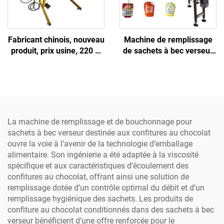
Fabricant chinois, nouveau
Machine de remplissage
produit, prix usine, 220 V,
de sachets à bec verseur
machine semi-
aux meilleurs prix pour
automatique pneumatique
boissons/huiles/poudres –
de scellage haute
remplisseuse à pompe à
précision pour becs
engrenages haute vitesse
verseurs, destinée aux
avec moteur
boissons et produits
La machine de remplissage et de bouchonnage pour
chimiques
sachets à bec verseur destinée aux confitures au chocolat
ouvre la voie à l’avenir de la technologie d’emballage
alimentaire. Son ingénierie a été adaptée à la viscosité
spécifique et aux caractéristiques d’écoulement des
confitures au chocolat, offrant ainsi une solution de
remplissage dotée d’un contrôle optimal du débit et d’un
remplissage hygiénique des sachets. Les produits de
confiture au chocolat conditionnés dans des sachets à bec
verseur bénéficient d’une offre renforcée pour le