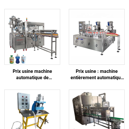
Prix usine machine
Prix usine : machine
automatique de
entièrement automatique
remplissage et de
d'insertion et de scellage
bouchage en poche souple
de becs verseurs,
avec bec verseur pour
commandée par automate
yaourt, mayonnaise, jus de
programmable (PLC),
fruits, vinaigre et ketchup
destinée aux jus, denrées
alimentaires, boissons,
produits chimiques et
plastiques