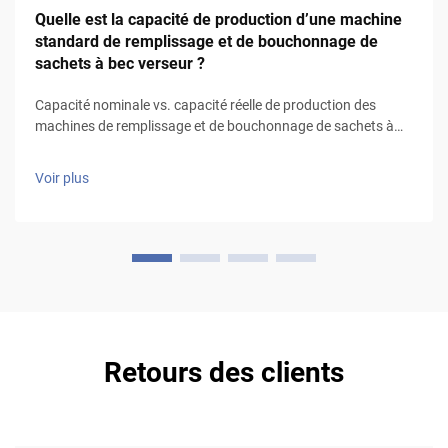
Quelle est la capacité de production d’une machine
standard de remplissage et de bouchonnage de
sachets à bec verseur ?
Capacité nominale vs. capacité réelle de production des
machines de remplissage et de bouchonnage de sachets à
bec verseur : la différence entre les débits indiqués par le
fabricant et le débit opérationnel durable intégré à la ligne.
Voir plus
Les vitesses annoncées par les fabricants ne reflètent pas la
capacité opérationnelle réelle. Les spécifications…
Retours des clients