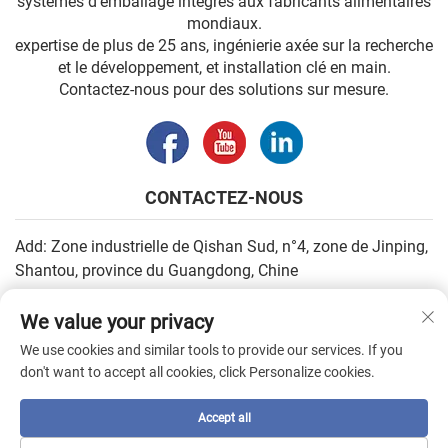
systèmes d’emballage intégrés aux fabricants alimentaires
mondiaux.
expertise de plus de 25 ans, ingénierie axée sur la recherche
et le développement, et installation clé en main.
Contactez-nous pour des solutions sur mesure.
CONTACTEZ-NOUS
Add: Zone industrielle de Qishan Sud, n°4, zone de Jinping,
Shantou, province du Guangdong, Chine
E-mail :
[email protected]
We value your privacy
Tél. :
+86-13502930779
We use cookies and similar tools to provide our services. If you
don't want to accept all cookies, click Personalize cookies.
Droits d'auteur © 2026 par SHANTOU HIGHEASY MACHINERY
Accept all
CO.,LTD. —
Politique de confidentialité