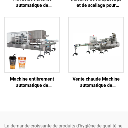
automatique de
et de scellage pour
remplissage et scellage de
gobelets PET destinés à
gobelets plastique pour
l'emballage de glaçons et
gelée, miel, crème glacée,
de boissons
jus
Machine entièrement
Vente chaude Machine
automatique de
automatique de
remplissage et de scellage
remplissage et de scellage
de gobelets en papier pour
pour gobelets en
jus, eau, yaourt, thé, lait
plastique/papier avec
purée de moutarde, riz au
piment, viande, pudding,
eau pure
La demande croissante de produits d’hygiène de qualité ne