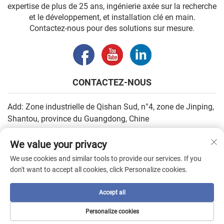
expertise de plus de 25 ans, ingénierie axée sur la recherche
et le développement, et installation clé en main.
Contactez-nous pour des solutions sur mesure.
CONTACTEZ-NOUS
Add: Zone industrielle de Qishan Sud, n°4, zone de Jinping,
Shantou, province du Guangdong, Chine
E-mail :
[email protected]
We value your privacy
Tél. :
+86-13502930779
We use cookies and similar tools to provide our services. If you
don't want to accept all cookies, click Personalize cookies.
Droits d'auteur © 2026 par SHANTOU HIGHEASY MACHINERY
Accept all
CO.,LTD. —
Politique de confidentialité
Personalize cookies