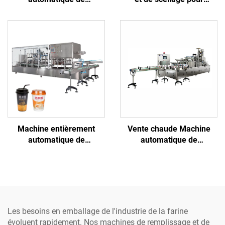
remplissage et scellage de
gobelets PET destinés à
gobelets plastique pour
l'emballage de glaçons et
gelée, miel, crème glacée,
de boissons
jus
Machine entièrement
Vente chaude Machine
automatique de
automatique de
remplissage et de scellage
remplissage et de scellage
de gobelets en papier pour
pour gobelets en
jus, eau, yaourt, thé, lait
plastique/papier avec
purée de moutarde, riz au
piment, viande, pudding,
eau pure
Les besoins en emballage de l'industrie de la farine
évoluent rapidement. Nos machines de remplissage et de