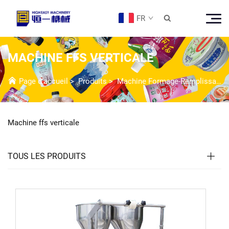
FR

MACHINE FFS VERTICALE
Page d’accueil
>
Produits
>
Machine Formage-Remplissage-Scellage (FFS)
Machine ffs verticale
TOUS LES PRODUITS