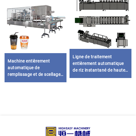
Ligne de traitement
Machine entièrement
entièrement automatique
automatique de
de riz instantané de haute
remplissage et de scellage
qualité, composants
de gobelets en papier pour
centraux pour usine laitière
jus, eau, yaourt, thé, lait
: moteur servo, pompe,
roulement, boîte de
vitesses