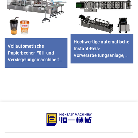
Hochwertige automatische
Vollautomatische
Instant-Reis-
Papierbecher-Füll- und
Vorverarbeitungsanlage,
Versiegelungsmaschine für
Kernkomponenten für
Saft, Wasser, Joghurt, Tee,
Molkereifabriken:
Milch
Servomotor, Pumpe, Lager,
Getriebe