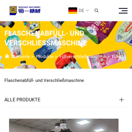
DE

FLASCHENABFÜLL- UND
VERSCHLIESSMASCHINE
Startseite
>
Produkte
>
Füllverschließmaschine
>
Flaschenfüll- und Verschließmaschine
Flaschenabfüll- und Verschließmaschine
ALLE PRODUKTE