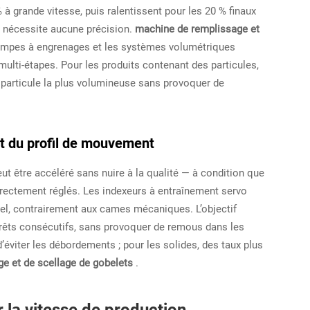
 grande vitesse, puis ralentissent pour les 20 % finaux
ne nécessite aucune précision.
machine de remplissage et
ompes à engrenages et les systèmes volumétriques
ulti-étapes. Pour les produits contenant des particules,
a particule la plus volumineuse sans provoquer de
et du profil de mouvement
eut être accéléré sans nuire à la qualité — à condition que
orrectement réglés. Les indexeurs à entraînement servo
iel, contrairement aux cames mécaniques. L’objectif
rêts consécutifs, sans provoquer de remous dans les
 d’éviter les débordements ; pour les solides, des taux plus
e et de scellage de gobelets
.