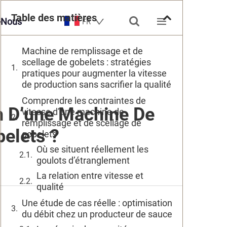
Table des matières


-Nous
FR
Machine de remplissage et de
scellage de gobelets : stratégies
pratiques pour augmenter la vitesse
de production sans sacrifier la qualité
Comprendre les contraintes de
n D’une Machine De
vitesse d’une machine de
remplissage et de scellage de
elets ?
gobelets
Où se situent réellement les
goulots d’étranglement
La relation entre vitesse et
qualité
Une étude de cas réelle : optimisation
du débit chez un producteur de sauce