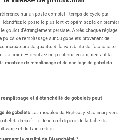
 la vitesse de production
 référence sur un poste complet : temps de cycle par
. Identifiez le poste le plus lent et optimisez-le en premier
 le goulot d’étranglement persiste. Après chaque réglage,
e le poids de remplissage sur 50 gobelets provenant de
 indicateurs de qualité. Si la variabilité de l’étanchéité
eint sa limite — résolvez ce problème en augmentant la
 le
machine de remplissage et de scellage de gobelets
.
 remplissage et d’étanchéité de gobelets peut
age de gobelets
Les modèles de Higheasy Machinery vont
obelets/heure). Le débit réel dépend de la taille des
lissage et du type de film.
quement la qualité de l’étanchéité ?