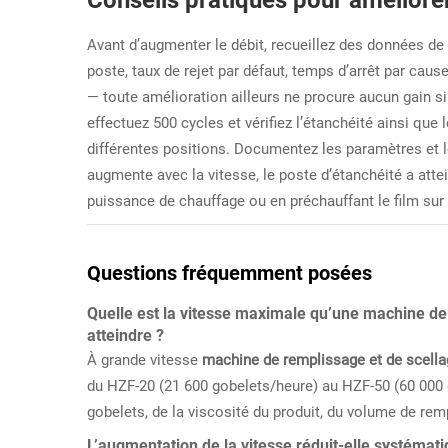
Conseils pratiques pour améliorer
Avant d’augmenter le débit, recueillez des données de
poste, taux de rejet par défaut, temps d’arrêt par cause
— toute amélioration ailleurs ne procure aucun gain si
effectuez 500 cycles et vérifiez l’étanchéité ainsi qu
différentes positions. Documentez les paramètres et les
augmente avec la vitesse, le poste d’étanchéité a att
puissance de chauffage ou en préchauffant le film sur
Questions fréquemment posées
Quelle est la vitesse maximale qu’une machine de
atteindre ?
À grande vitesse
machine de remplissage et de scell
du HZF-20 (21 600 gobelets/heure) au HZF-50 (60 000 g
gobelets, de la viscosité du produit, du volume de remp
L’augmentation de la vitesse réduit-elle systémati