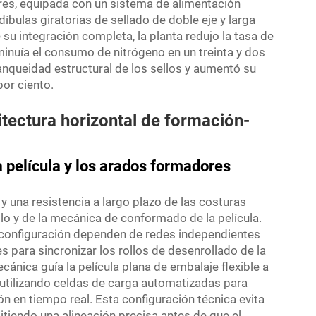
res, equipada con un sistema de alimentación
bulas giratorias de sellado de doble eje y larga
u integración completa, la planta redujo la tasa de
minuía el consumo de nitrógeno en un treinta y dos
anqueidad estructural de los sellos y aumentó su
or ciento.
tectura horizontal de formación-
la película y los arados formadores
 y una resistencia a largo plazo de las costuras
llo y de la mecánica de conformado de la película.
a configuración dependen de redes independientes
s para sincronizar los rollos de desenrollado de la
cánica guía la película plana de embalaje flexible a
, utilizando celdas de carga automatizadas para
 en tiempo real. Esta configuración técnica evita
mitiendo una alineación precisa antes de que el