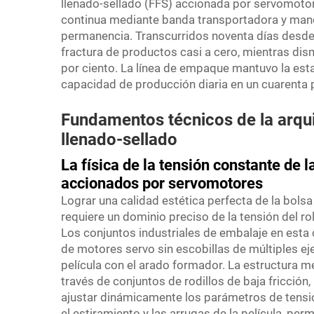
llenado-sellado (FFS) accionada por servomoto
continua mediante banda transportadora y mandí
permanencia. Transcurridos noventa días desde s
fractura de productos casi a cero, mientras dis
por ciento. La línea de empaque mantuvo la est
capacidad de producción diaria en un cuarenta p
Fundamentos técnicos de la arqui
llenado-sellado
La física de la tensión constante de 
accionados por servomotores
Lograr una calidad estética perfecta de la bolsa
requiere un dominio preciso de la tensión del ro
Los conjuntos industriales de embalaje en est
de motores servo sin escobillas de múltiples eje
película con el arado formador. La estructura me
través de conjuntos de rodillos de baja fricción
ajustar dinámicamente los parámetros de tensión
el estiramiento y las arrugas de la película, per