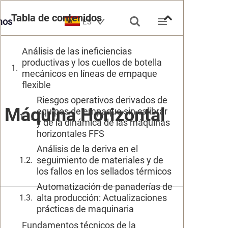
Tabla de contenidos


nos
ES
Análisis de las ineficiencias
productivas y los cuellos de botella
mecánicos en líneas de empaque
flexible
Riesgos operativos derivados de
 Máquina Horizontal
equipos de empaque sin calibrar
y de la dinámica de las máquinas
horizontales FFS
Análisis de la deriva en el
seguimiento de materiales y de
los fallos en los sellados térmicos
Automatización de panaderías de
alta producción: Actualizaciones
prácticas de maquinaria
Fundamentos técnicos de la