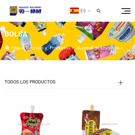
ES

BOLSA
Página De Inicio
>
Productos
>
Material de Envoltura
>
Bols
TODOS LOS PRODUCTOS