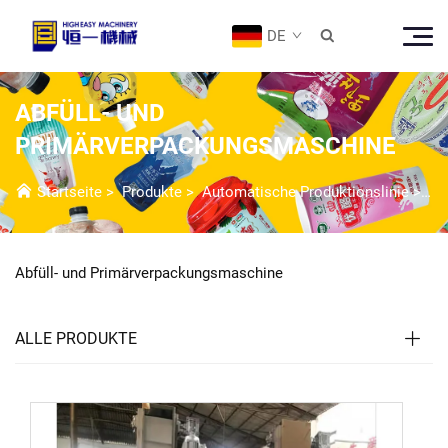
DE

ABFÜLL- UND
PRIMÄRVERPACKUNGSMASCHINE
Startseite
>
Produkte
>
Automatische Produktionslinie
>
Ab
Abfüll- und Primärverpackungsmaschine
ALLE PRODUKTE