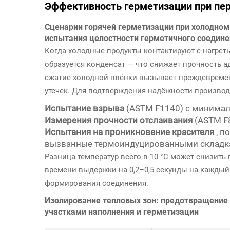
Эффективность герметизации при пе
Сценарии горячей герметизации при холодном 
испытания целостности герметичного соедин
Когда холодные продукты контактируют с нагре
образуется конденсат — что снижает прочность 
сжатие холодной плёнки вызывает преждевремен
утечек. Для подтверждения надёжности произво
Испытание взрыва
(ASTM F1140) с минимал
Измерения прочности отслаивания
(ASTM F
Испытания на проникновение красителя
, 
вызванные термоиндуцированными склад
Разница температур всего в 10 °C может снизить 
времени выдержки на 0,2–0,5 секунды на каждый
формирования соединения.
Изолирование тепловых зон: предотвращение 
участками наполнения и герметизации