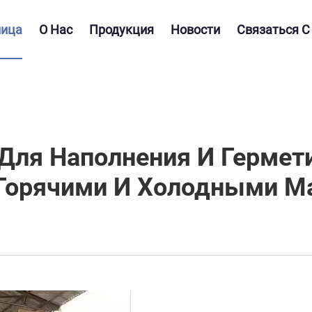
ница
О Нас
Продукция
Новости
Связаться С
ля Наполнения И Гермет
 Горячими И Холодными М