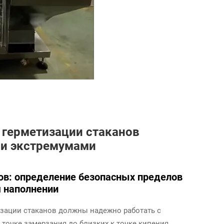
 герметизации стаканов
ми экстремумами
в: определение безопасных пределов
м наполнении
зации стаканов должны надежно работать с
 точке замерзания до близких к точке кипения.