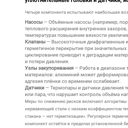
уплотнительные головки и датчики,
Четыре компонента испытывают наибольшее воз
Насосы
— Объёмные насосы (например, пор
теплового расширения внутренних зазоров,
температурах повышение вязкости увеличив
Клапаны
— Высокоточные диафрагменные и
герметичное перекрытие при значительных
циклирование приводит к деградации матер
и потери давления.
Узлы закупоривания
— Работа в диапазоне 
материалов: алюминий может деформироват
адгезия плёнки со временем ослабевает.
Датчики
— Термопары и датчики давления т
или пара, что нарушает контроль объёма на
Меры по снижению рисков включают алгоритмы 
нержавеющей стали с низким коэффициентом теп
стакана — нет герметизации». Регулярное терми
компонент остаётся в пределах установленной б