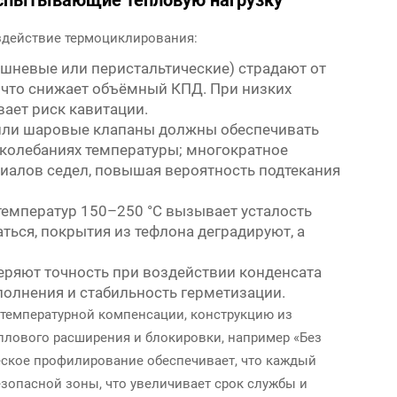
 испытывающие тепловую нагрузку
действие термоциклирования:
шневые или перистальтические) страдают от
 что снижает объёмный КПД. При низких
ает риск кавитации.
ли шаровые клапаны должны обеспечивать
 колебаниях температуры; многократное
иалов седел, повышая вероятность подтекания
температур 150–250 °C вызывает усталость
ься, покрытия из тефлона деградируют, а
еряют точность при воздействии конденсата
полнения и стабильность герметизации.
температурной компенсации, конструкцию из
лового расширения и блокировки, например «Без
ческое профилирование обеспечивает, что каждый
езопасной зоны, что увеличивает срок службы и