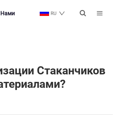


 Нами
RU
изации Стаканчиков
атериалами?