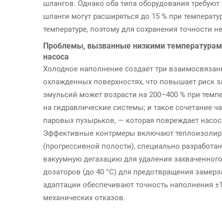
шлангов. Однако оба типа оборудования требуют
шланги могут расширяться до 15 % при температу
температуре, поэтому для сохранения точности н
Проблемы, вызванные низкими температурами:
насоса
Холодное наполнение создает три взаимосвязан
охлажденных поверхностях, что повышает риск з
эмульсий может возрасти на 200–400 % при темпе
на гидравлические системы; и такое сочетание ч
паровых пузырьков, — которая повреждает насо
Эффективные контрмеры включают теплоизолиро
(прогрессивной полости), специально разработа
вакуумную дегазацию для удаления захваченного
дозаторов (до 40 °C) для предотвращения замерз
адаптации обеспечивают точность наполнения ±1 %
механических отказов.