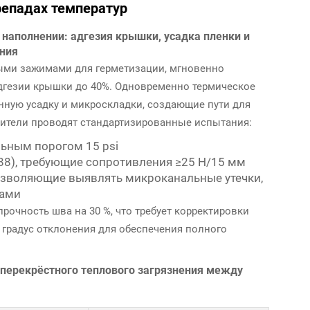
репадах температур
наполнении: адгезия крышки, усадка пленки и
ения
тыми зажимами для герметизации, мгновенно
адгезии крышки до 40%. Одновременно термическое
ную усадку и микроскладки, создающие пути для
дители проводят стандартизированные испытания:
ьным порогом 15 psi
88), требующие сопротивления ≥25 Н/15 мм
позволяющие выявлять микроканальные утечки,
ками
прочность шва на 30 %, что требует корректировки
 градус отклонения для обеспечения полного
перекрёстного теплового загрязнения между