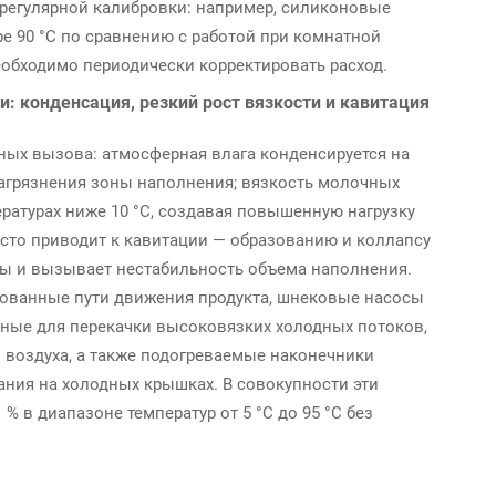
 регулярной калибровки: например, силиконовые
ре 90 °C по сравнению с работой при комнатной
еобходимо периодически корректировать расход.
 конденсация, резкий рост вязкости и кавитация
ных вызова: атмосферная влага конденсируется на
агрязнения зоны наполнения; вязкость молочных
ратурах ниже 10 °C, создавая повышенную нагрузку
асто приводит к кавитации — образованию и коллапсу
сы и вызывает нестабильность объема наполнения.
ванные пути движения продукта, шнековые насосы
нные для перекачки высоковязких холодных потоков,
 воздуха, а также подогреваемые наконечники
ания на холодных крышках. В совокупности эти
 в диапазоне температур от 5 °C до 95 °C без