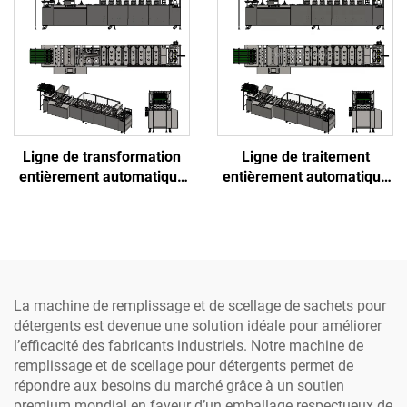
remplissage et scellage de
capsules à café Nespresso
vides
Ligne de transformation
Ligne de traitement
entièrement automatique
entièrement automatique
pour riz instantané précuit
de riz instantané de haute
destinée aux laiteries,
qualité, composants
comprenant des
centraux pour usine
composants essentiels :
laitière : moteur servo,
moteur, pompe, roulement
pompe, roulement, boîte
de vitesses
La machine de remplissage et de scellage de sachets pour
détergents est devenue une solution idéale pour améliorer
l’efficacité des fabricants industriels. Notre machine de
remplissage et de scellage pour détergents permet de
répondre aux besoins du marché grâce à un soutien
premium mondial en faveur d’un emballage respectueux de