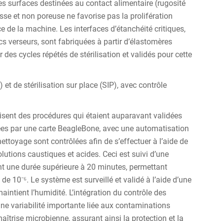
des surfaces destinées au contact alimentaire (rugosité
isse et non poreuse ne favorise pas la prolifération
ce de la machine. Les interfaces d’étanchéité critiques,
ecs verseurs, sont fabriquées à partir d’élastomères
r des cycles répétés de stérilisation et validés pour cette
t de stérilisation sur place (SIP), avec contrôle
sent des procédures qui étaient auparavant validées
ées par une carte BeagleBone, avec une automatisation
ttoyage sont contrôlées afin de s’effectuer à l’aide de
olutions caustiques et acides. Ceci est suivi d’une
nt une durée supérieure à 20 minutes, permettant
 de 10⁻⁶. Le système est surveillé et validé à l’aide d’une
intient l’humidité. L’intégration du contrôle des
une variabilité importante liée aux contaminations
aîtrise microbienne, assurant ainsi la protection et la