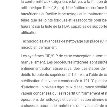
la conformité aux exigences relatives à la finition 
arithmétique Ra ≤ 0,8 μm). Une finition de surface l
bactérienne et facilite le nettoyage et la maintenan
telles que les joints toriques et les raccords pour b
figurant sur la liste de la FDA, capables de supporte
utilisation.
Technologies avancées de nettoyage sur place (CIP) e
microbien permanent
Les systèmes CIP/SIP de cette conception automati
manuellement. Les procédures intégrées sont pilot
entièrement automatisée et validée. Les étapes de ne
débits turbulents supérieurs à 1,5 m/s, à l’aide de s
stérilisation à la vapeur condensée à 121 °C penda
d’atteindre un niveau rigoureux d’assurance stérilité
vapeur condensée qui se répartit uniformément et ma
opérations de nettoyage et de stérilisation élimine 
croisées et garantit le maintien d’un niveau sûr de m