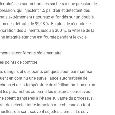
éterminée en soumettant les sachets à une pression de
ression, qui injectent 1,5 psi d'air et détectent des
ssais extrêmement rigoureux et fondés sur un double
tion des défauts de 99,98 %. En plus de résoudre le
rioration des aliments jusqu'à 300 %, la vitesse de la
'une intégrité étanche est fournie pendant le cycle
iments et conformité réglementaire
es points de contrôle
s dangers et des points critiques pour leur maîtrise
ent en continu une surveillance automatisée de
uchons et de la température de stérilisation. Lorsqu'un
nt les paramètres ou prend les mesures correctives
e soient transférés à l'étape suivante du processus.
nt de détecter toute intrusion microbienne ou tout
uelles, qui sont souvent sujettes à erreur. Le suivi