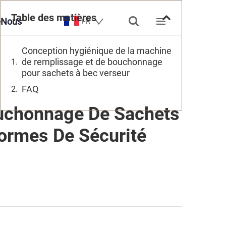
Table des matières


-Nous
FR
Conception hygiénique de la machine
de remplissage et de bouchonnage
pour sachets à bec verseur
FAQ
uchonnage De Sachets
Normes De Sécurité