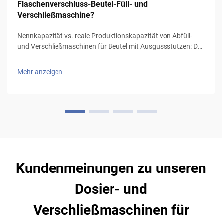
Flaschenverschluss-Beutel-Füll- und
Verschließmaschine?
Nennkapazität vs. reale Produktionskapazität von Abfüll-
und Verschließmaschinen für Beutel mit Ausgussstutzen: Der
Unterschied zwischen den Herstellerangaben und der
nachhaltigen, in die Produktionslinie integrierten Leistung.
Mehr anzeigen
Die vom Hersteller angegebenen Geschwindigkeiten spiegeln
nicht die tatsächliche Betriebskapazität wider. Die Spe...
Kundenmeinungen zu unseren
Dosier- und
Verschließmaschinen für