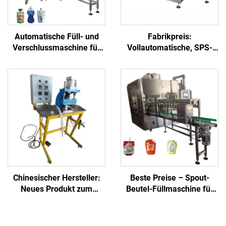
Automatische Füll- und
Fabrikpreis:
Verschlussmaschine für
Vollautomatische, SPS-
aufrechte Beutel mit
gesteuerte mechanische
Ausgießer für Joghurt,
Ausguss-Einsetz- und
Mayonnaise, Fruchtsaft,
Versiegelmaschine für
Essig, Ketchup zum
Saft, Lebensmittel,
Fabrikpreis
Getränke, Chemikalien
und Kunststoff
Chinesischer Hersteller:
Beste Preise – Spout-
Neues Produkt zum
Beutel-Füllmaschine für
Fabrikpreis,
Getränke/Öl/Pulver –
halbautomatische
Hochgeschwindigkeits-
pneumatische
Zahnradpumpen-Füller mit