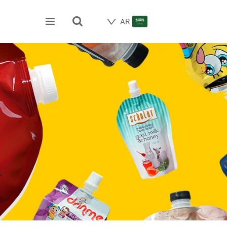


AR