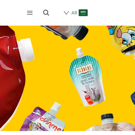


AR