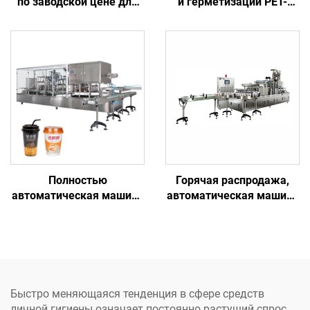
по заводской цене для
и герметизации PET-
розлива и герметизации
стаканчиков для
желе, мёда,
упаковки льда и
мороженого, сока в
напитков
пластиковые стаканчики
Полностью
Горячая распродажа,
автоматическая машина
автоматическая машина
для заполнения и
для наполнения и
герметизации бумажных
запечатывания чашек
стаканчиков для сока,
пудингом, горчицей,
воды, йогурта, чая,
пюре, чистой водой,
молока
перцем чили, рисом,
мясом
Быстро меняющаяся тенденция в сфере средств
личной гигиены означает постоянно растущий спрос