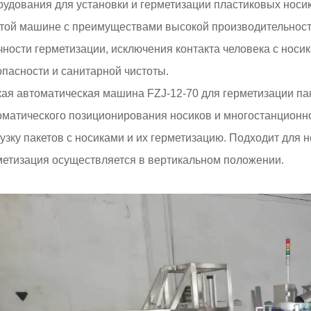
рудования для установки и герметизации пластиковых носик
этой машине с преимуществами высокой производительности
чности герметизации, исключения контакта человека с носик
опасности и санитарной чистоты.
кая автоматическая машина FZJ-12-70 для герметизации па
оматического позиционирования носиков и многостанционно
узку пакетов с носиками и их герметизацию. Подходит для но
метизация осуществляется в вертикальном положении.