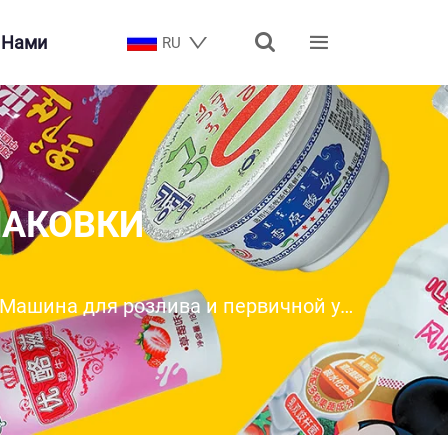


 Нами
RU
ПАКОВКИ
Машина для розлива и первичной упаковки