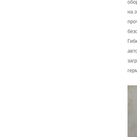
обо
на 
про
без
Гиб
авт
загр
гер