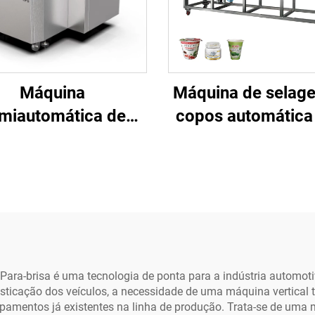
Máquina
Máquina de selag
miautomática de
copos automátic
ação em Bandejas
preço de fábrica 
Folha de Alumínio
pó, óleo, iogurt
 Alimentos Prontos
bebidas, geléia, ke
a Consumo, como
mel, molhos e pro
gumes, Frutas e
químicos - pape
Carnes
plástico
Para-brisa é uma tecnologia de ponta para a indústria automot
isticação dos veículos, a necessidade de uma máquina vertical 
ipamentos já existentes na linha de produção. Trata-se de uma m