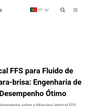


o
PT
al FFS para Fluido de
ra-brisa: Engenharia de
a Desempenho Ótimo
abrangente sobre a Máquina Vertical FFS