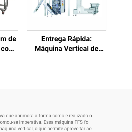
em de
Entrega Rápida:
a com
Máquina Vertical de
para
Embalagem Automática
e,
Multifuncional em
tchup,
Saquinhos, para
dutos
Grânulos Alimentares,
l e
com Filme Plástico ou
de Papel
iva que aprimora a forma como é realizado o
tornou-se imperativa. Essa máquina FFS foi
áquina vertical, o que permite aproveitar ao