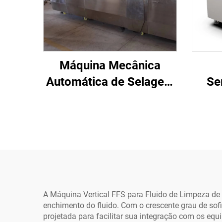
Máquina Mecânica
Automática de Selagem
Se
em Caixa de Alumínio
Ved
com Injeção de
de 
Nitrogênio, Engrenagem
para
Central, Motor para
par
Embalagem a Vácuo de
Le
Carne e Legumes em
Papel
A Máquina Vertical FFS para Fluido de Limpeza de 
enchimento do fluido. Com o crescente grau de sof
projetada para facilitar sua integração com os equ