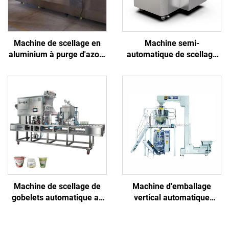
Machine de scellage en
Machine semi-
aluminium à purge d'azote
automatique de scellage
automatique mécanique,
de barquettes en
engrenage central, moteur
aluminium pour aliments
pour emballage sous vide
prêts à consommer, fruits,
de viande et légumes,
légumes et viande
papier
Machine de scellage de
Machine d'emballage
gobelets automatique au
vertical automatique
prix usine pour poudre,
multifonction à sachets
huile, yaourt, boissons,
avec livraison rapide,