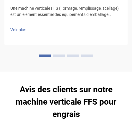
Une machine verticale FFS (Formage, remplissage, scellage)
est un élément essentiel des équipements d’emballage
utilisés dans divers secteurs, notamment l’alimentaire, le
ciment, les engrais, etc. HIGH EASY MACHINERY est un
Voir plus
fabricant de machines verticales FFS disposant de 25 ans
d’expérience. Ve...
Avis des clients sur notre
machine verticale FFS pour
engrais