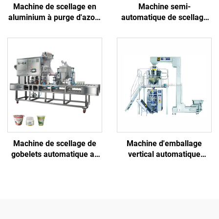
Machine de scellage en
Machine semi-
aluminium à purge d'azote
automatique de scellage
automatique mécanique,
de barquettes en
engrenage central, moteur
aluminium pour aliments
pour emballage sous vide
prêts à consommer, fruits,
de viande et légumes,
légumes et viande
papier
Machine de scellage de
Machine d'emballage
gobelets automatique au
vertical automatique
prix usine pour poudre,
multifonction à sachets
huile, yaourt, boissons,
avec livraison rapide,
gelée, ketchup, miel,
destinée à l'emballage de
sauce, produits chimiques
granulés alimentaires
- papier, plastique
dans des films plastiques
ou en papier