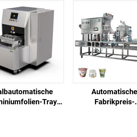
albautomatische
Automatisch
iniumfolien-Tray-
Fabrikpreis-
iegelungsmaschine
Becherversiegelun
 Fertiggerichte zur
für Pulver, Öl, Jog
ersiegelung von
Getränke, Gele