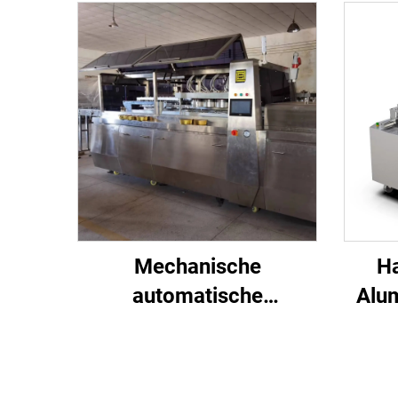
Mechanische
H
automatische
Alum
Stickstoffspülung
Vers
Aluminiumkasten-
für
Dichtmaschine
V