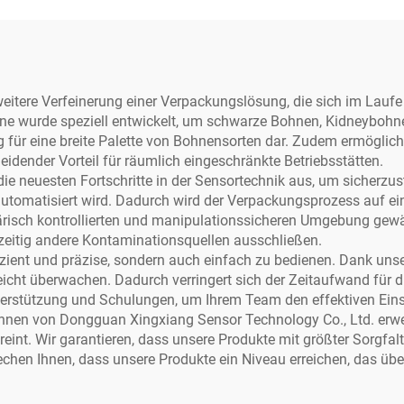
emüse, Obst und
Ketchup, Honig, 
Fleisch
Chemikalien – Pap
Kunststoff
weitere Verfeinerung einer Verpackungslösung, die sich im Laufe 
ne wurde speziell entwickelt, um schwarze Bohnen, Kidneybohne
 für eine breite Palette von Bohnensorten dar. Zudem ermöglich
idender Vorteil für räumlich eingeschränkte Betriebsstätten.
ie neuesten Fortschritte in der Sensortechnik aus, um sicherzus
utomatisiert wird. Dadurch wird der Verpackungsprozess auf ei
ärisch kontrollierten und manipulationssicheren Umgebung gewä
eitig andere Kontaminationsquellen ausschließen.
fizient und präzise, sondern auch einfach zu bedienen. Dank un
icht überwachen. Dadurch verringert sich der Zeitaufwand für d
nterstützung und Schulungen, um Ihrem Team den effektiven Ein
ohnen von Dongguan Xingxiang Sensor Technology Co., Ltd. erwe
ereint. Wir garantieren, dass unsere Produkte mit größter Sorgfa
echen Ihnen, dass unsere Produkte ein Niveau erreichen, das über