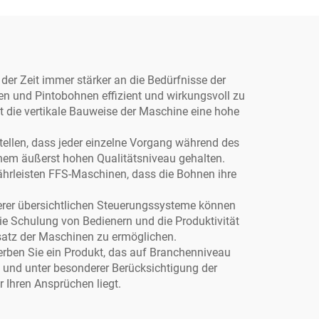
Soße,
Lebensmittelgranulate,
ier,
Verpackung in
Kunststoff- oder
Papierfolie
der Zeit immer stärker an die Bedürfnisse der
n und Pintobohnen effizient und wirkungsvoll zu
t die vertikale Bauweise der Maschine eine hohe
tellen, dass jeder einzelne Vorgang während des
nem äußerst hohen Qualitätsniveau gehalten.
hrleisten FFS-Maschinen, dass die Bohnen ihre
serer übersichtlichen Steuerungssysteme können
ie Schulung von Bedienern und die Produktivität
satz der Maschinen zu ermöglichen.
rben Sie ein Produkt, das auf Branchenniveau
lt und unter besonderer Berücksichtigung der
 Ihren Ansprüchen liegt.