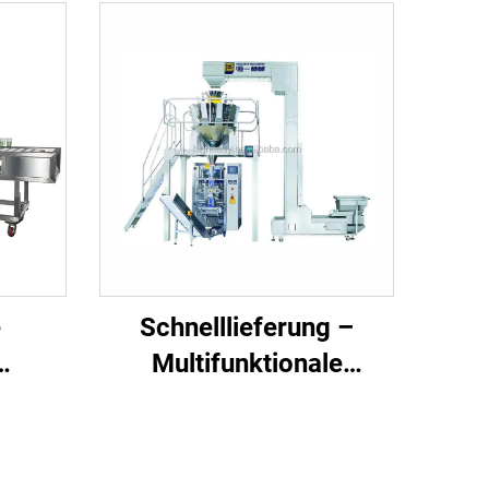
e
Schnelllieferung –
Multifunktionale
gsmaschine
automatische vertikale
hurt,
Beutelverpackungsmaschine
e,
für