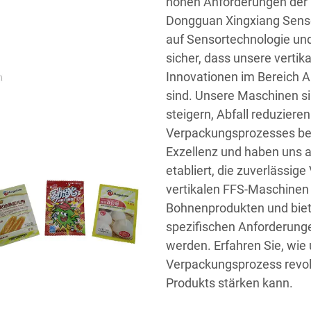
hohen Anforderungen der L
Dongguan Xingxiang Sensor
auf Sensortechnologie un
sicher, dass unsere verti
Innovationen im Bereich A
sind. Unsere Maschinen sin
steigern, Abfall reduziere
Verpackungsprozesses bewa
Exzellenz und haben uns a
etabliert, die zuverlässi
vertikalen FFS-Maschinen e
Bohnenprodukten und biete
spezifischen Anforderung
werden. Erfahren Sie, wie
Verpackungsprozess revolu
Produkts stärken kann.