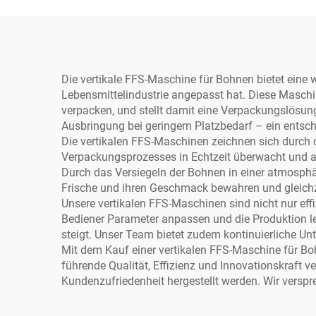
Kerngetriebe Motor für
G
Vakuumverpackung von
Fleisch, Gemüse und
Papier
Die vertikale FFS-Maschine für Bohnen bietet eine 
Lebensmittelindustrie angepasst hat. Diese Maschi
verpacken, und stellt damit eine Verpackungslösung
Ausbringung bei geringem Platzbedarf – ein entsche
Die vertikalen FFS-Maschinen zeichnen sich durch d
Verpackungsprozesses in Echtzeit überwacht und a
Durch das Versiegeln der Bohnen in einer atmosph
Frische und ihren Geschmack bewahren und gleichz
Unsere vertikalen FFS-Maschinen sind nicht nur ef
Bediener Parameter anpassen und die Produktion le
steigt. Unser Team bietet zudem kontinuierliche U
Mit dem Kauf einer vertikalen FFS-Maschine für B
führende Qualität, Effizienz und Innovationskraft v
Kundenzufriedenheit hergestellt werden. Wir verspr